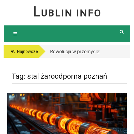
Skip
L
UBLIN INFO
to
content
Rewolucja w przemyśle:
Najnowsze
Dlaczego warto postawić
na cięcie laserem?
Tag:
stal żaroodporna poznań