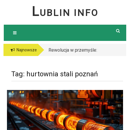
Skip
L
UBLIN INFO
to
content
Rewolucja w przemyśle:
Najnowsze
Dlaczego warto postawić
na cięcie laserem?
Tag:
hurtownia stali poznań