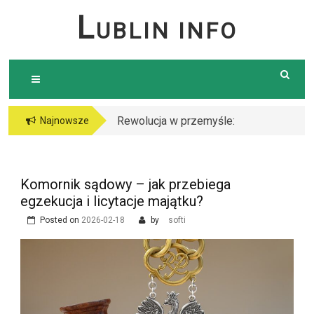
Skip
L
UBLIN INFO
to
content
Rewolucja w przemyśle:
Serce placu budowy: Jak
Najnowsze
Dlaczego warto postawić
dźwig zmienia
na cięcie laserem?
architekturę miast
Komornik sądowy – jak przebiega
egzekucja i licytacje majątku?
Posted on
2026-02-18
by
softi