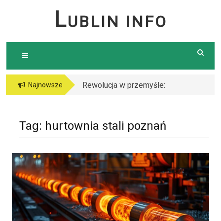
Skip
L
UBLIN INFO
to
content
Rewolucja w przemyśle:
Najnowsze
Dlaczego warto postawić
na cięcie laserem?
Tag:
hurtownia stali poznań