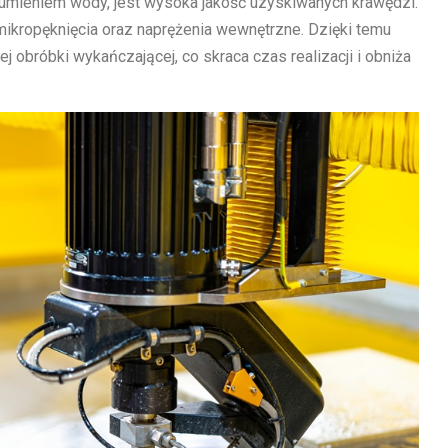
strumieniem wody, jest wysoka jakość uzyskiwanych krawędzi.
 mikropęknięcia oraz naprężenia wewnętrzne. Dzięki temu
 obróbki wykańczającej, co skraca czas realizacji i obniża