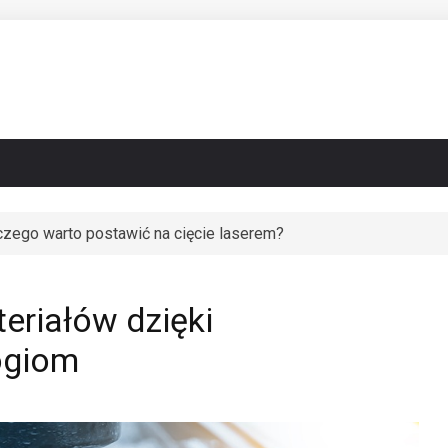
czego warto postawić na cięcie laserem?
ig zmienia architekturę miast
eriałów dzięki
ogiom