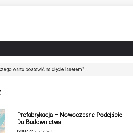
czego warto postawić na cięcie laserem?
ig zmienia architekturę miast
e
Prefabrykacja – Nowoczesne Podejście
Do Budownictwa
Posted on
2025-05-21