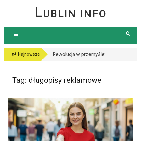
Skip
L
UBLIN INFO
to
content
Rewolucja w przemyśle:
Najnowsze
Dlaczego warto postawić
na cięcie laserem?
Tag:
długopisy reklamowe