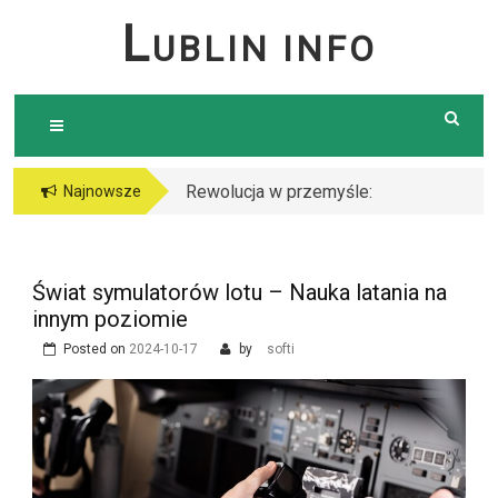
Skip
L
UBLIN INFO
to
content
Rewolucja w przemyśle:
Serce placu budowy: Jak
Najnowsze
Dlaczego warto postawić
dźwig zmienia
na cięcie laserem?
architekturę miast
Świat symulatorów lotu – Nauka latania na
innym poziomie
Posted on
2024-10-17
by
softi