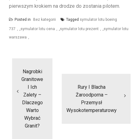
pierwszym krokiem na drodze do zostania pilotem.
Posted in
Bez kategorii
Tagged
symulator lotu boeing
737
,
symulator lotu cena
,
symulator lotu prezent
,
symulator lotu
warszawa
Nawigacja
wpisu
Nagrobki
Granitowe
I Ich
Rury I Blacha
Zalety –
Żaroodporna –
Dlaczego
Przemysł
Warto
Wysokotemperaturowy
Wybrać
Granit?