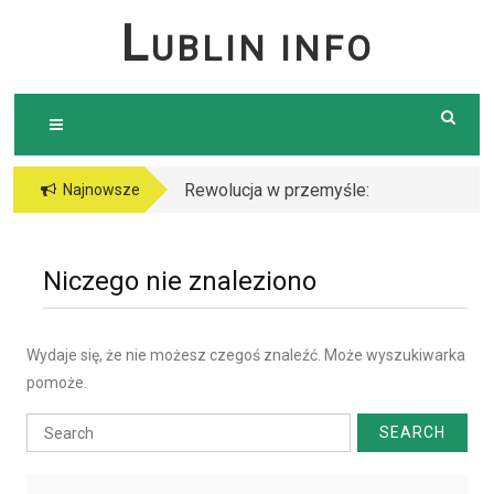
Skip
L
UBLIN INFO
to
content
Rewolucja w przemyśle:
Najnowsze
Dlaczego warto postawić
na cięcie laserem?
Niczego nie znaleziono
Wydaje się, że nie możesz czegoś znaleźć. Może wyszukiwarka
pomoże.
Search
for: