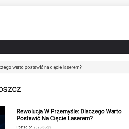
czego warto postawić na cięcie laserem?
ig zmienia architekturę miast
oszcz
Rewolucja W Przemyśle: Dlaczego Warto
Postawić Na Cięcie Laserem?
Posted on
2026-06-23